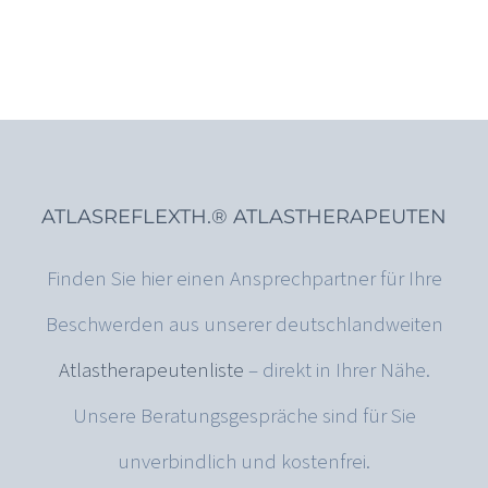
ATLASREFLEXTH.® ATLASTHERAPEUTEN
Finden Sie hier einen Ansprechpartner für Ihre
Beschwerden aus unserer deutschlandweiten
Atlastherapeutenliste
– direkt in Ihrer Nähe.
Unsere Beratungsgespräche sind für Sie
unverbindlich und kostenfrei.