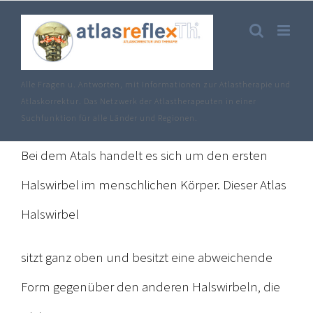
Zum
Inhalt
springen
Alle Fragen u. Antworten, mit Informationen zur Atlastherapie und
Atlaskorrektur. Das Netzwerk der Atlastherapeuten in einer
Suchfunktion für alle Länder und Regionen.
Bei dem Atals handelt es sich um den ersten
Halswirbel im menschlichen Körper. Dieser Atlas
Halswirbel
sitzt ganz oben und besitzt eine abweichende
Form gegenüber den anderen Halswirbeln, die