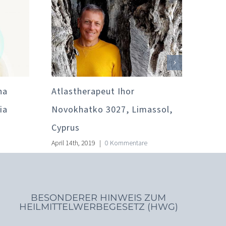
na
Atlastherapeut Ihor
Atla
ia
Novokhatko 3027, Limassol,
0110
Cyprus
atlas
April 14th, 2019
|
0 Kommentare
Septem
BESONDERER HINWEIS ZUM
HEILMITTELWERBEGESETZ (HWG)