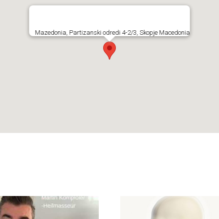
Mazedonia, Partizanski odredi 4-2/3, Skopje Macedonia