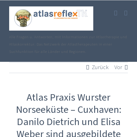
Zum
Inhalt
springen
Alle Fragen u. Antworten, mit Informationen zur Atlastherapie und
Atlaskorrektur. Das Netzwerk der Atlastherapeuten in einer
Suchfunktion für alle Länder und Regionen.
Zurück
Vor
Atlas Praxis Wurster
Norseeküste – Cuxhaven:
Danilo Dietrich und Elisa
Weber sind ausgebildete