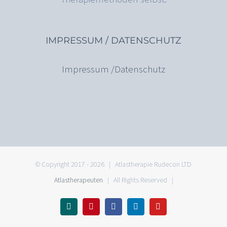
IMPRESSUM / DATENSCHUTZ
Impressum /Datenschutz
© Copyright 2017 -
2026 | Atlastherapie Rudecon LTD
Atlastherapeuten
| All Rights Reserved |
Xing
Pinterest
Facebook
LinkedIn
YouTube