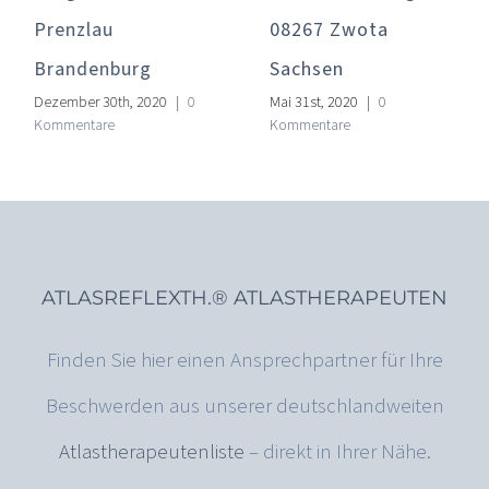
Prenzlau
08267 Zwota
Brandenburg
Sachsen
Dezember 30th, 2020
|
0
Mai 31st, 2020
|
0
Kommentare
Kommentare
ATLASREFLEXTH.® ATLASTHERAPEUTEN
Finden Sie hier einen Ansprechpartner für Ihre
Beschwerden aus unserer deutschlandweiten
Atlastherapeutenliste
– direkt in Ihrer Nähe.